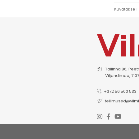
Kuvatakse 1–
Tallinna 86, Peet
Viljandimaa, 710
+372 56 500 533
tellimused@vilmi