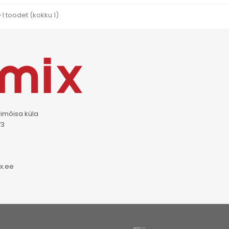
1 toodet (kokku 1)
rimõisa küla
73
x.ee