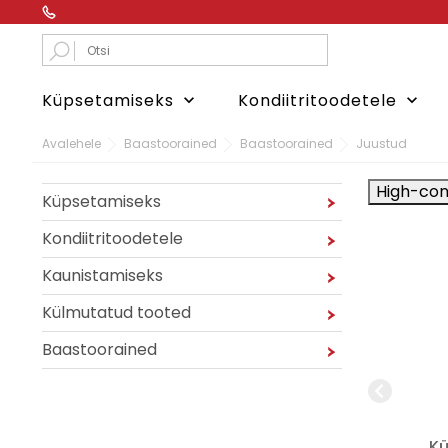
Küpsetamiseks
Kondiitritoodetele
keyboard_arrow_down
keyboard_arrow_down
Avalehele
Baastoorained
Baastoorained
Juustud
High-con
Küpsetamiseks
Kondiitritoodetele
Kaunistamiseks
Külmutatud tooted
Baastoorained
ancoating, vormide
Krokant trühvel RSPO
Kül