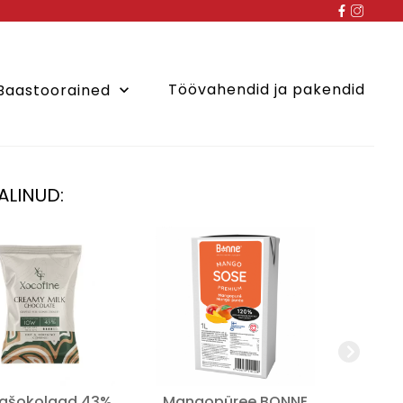
Töövahendid ja pakendid
Baastoorained
keyboard_arrow_down
ALINUD:
mašokolaad 43%
Mangopüree BONNE
Danic