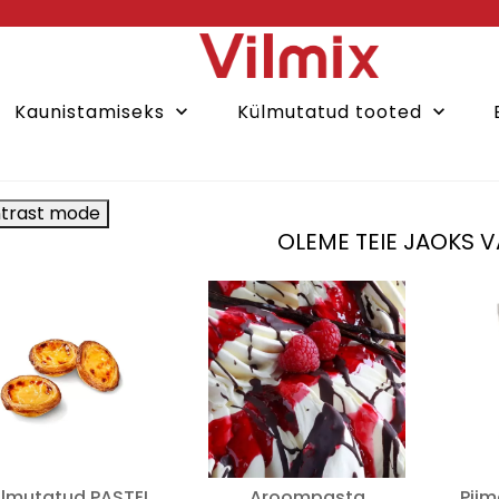
Kaunistamiseks
Külmutatud tooted
keyboard_arrow_down
keyboard_arrow_down
trast mode
OLEME TEIE JAOKS V
mutatud PASTEL
Aroompasta
Pii