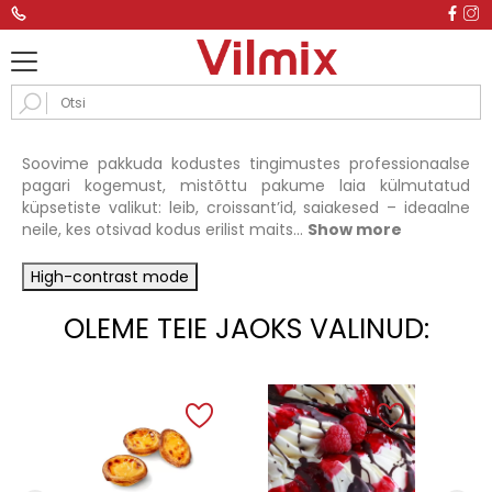
Soovime pakkuda kodustes tingimustes professionaalse
pagari kogemust, mistõttu pakume laia külmutatud
küpsetiste valikut: leib, croissant’id, saiakesed – ideaalne
neile, kes otsivad kodus erilist maits...
Show more
High-contrast mode
OLEME TEIE JAOKS VALINUD: