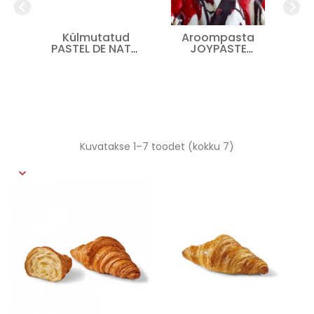
hvel
Külmutatud
Aroompasta
Pi
PASTEL DE NATA,
JOYPASTE
43
60 g
VANIGLIA
BIANCA
Kuvatakse 1–7 toodet (kokku 7)