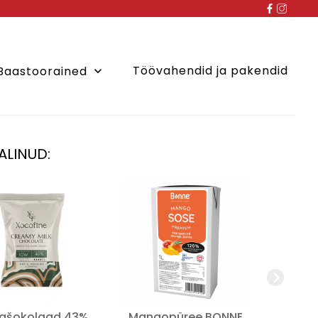
Töövahendid ja pakendid
Baastoorained
keyboard_arrow_down
ALINUD:
mašokolaad 43%
Mangopüree BONNE
Danic