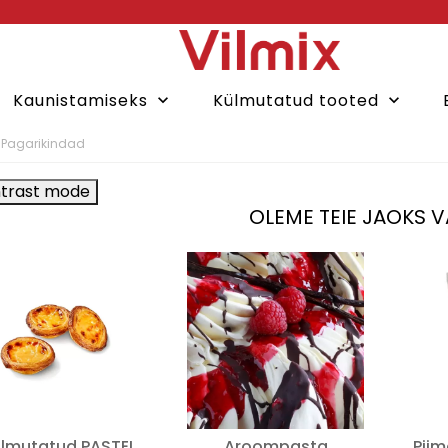
Kaunistamiseks
Külmutatud tooted
keyboard_arrow_down
keyboard_arrow_down
Pagarikindad
trast mode
OLEME TEIE JAOKS V
mutatud PASTEL
Aroompasta
Pii