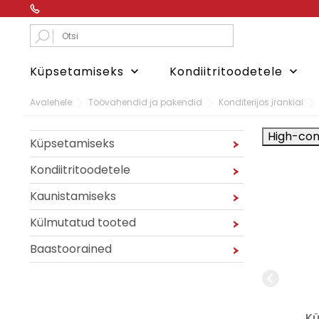
Küpsetamiseks
Kondiitritoodetele
keyboard_arrow_down
keyboard_arrow_down
Avalehele
Töövahendid ja pakendid
Konditerijos įrankiai
High-con
Küpsetamiseks
Kondiitritoodetele
Kaunistamiseks
Külmutatud tooted
Baastoorained
Pistaatsiatäidis
Krokant trühvel RSPO
Kül